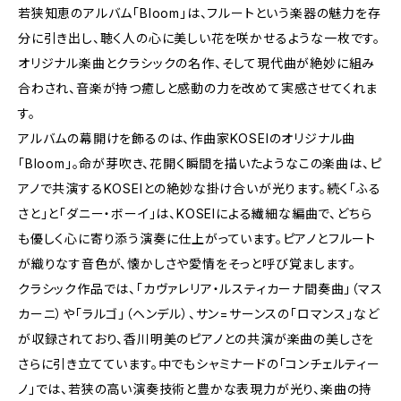
若狭知恵のアルバム「Bloom」は、フルートという楽器の魅力を存
分に引き出し、聴く人の心に美しい花を咲かせるような一枚です。
オリジナル楽曲とクラシックの名作、そして現代曲が絶妙に組み
合わされ、音楽が持つ癒しと感動の力を改めて実感させてくれま
す。
アルバムの幕開けを飾るのは、作曲家KOSEIのオリジナル曲
「Bloom」。命が芽吹き、花開く瞬間を描いたようなこの楽曲は、ピ
アノで共演するKOSEIとの絶妙な掛け合いが光ります。続く「ふる
さと」と「ダニー・ボーイ」は、KOSEIによる繊細な編曲で、どちら
も優しく心に寄り添う演奏に仕上がっています。ピアノとフルート
が織りなす音色が、懐かしさや愛情をそっと呼び覚まします。
クラシック作品では、「カヴァレリア・ルスティカーナ間奏曲」（マス
カーニ）や「ラルゴ」（ヘンデル）、サン=サーンスの「ロマンス」など
が収録されており、香川明美のピアノとの共演が楽曲の美しさを
さらに引き立てています。中でもシャミナードの「コンチェルティー
ノ」では、若狭の高い演奏技術と豊かな表現力が光り、楽曲の持