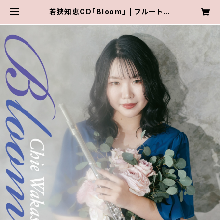
若狭知恵CD「Bloom」 | フルート奏
者 若狭知恵