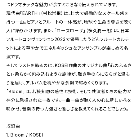
つドラマチックな魅力が余すところなく伝えられています。
現代曲「EARTH」（村松崇継）は、壮大で感動的なスケール感を
持つ一曲。ピアノとフルートの一体感が、地球や生命の尊さを聴く
人に語りかけます。また、「ローズローザ」（多久潤一朗）は、日本
フルートコンヴェンション2023で優勝したうどんフルートカルテ
ットによる華やかでエネルギッシュなアンサンブルが楽しめる名
演です。
そしてラストを飾るのは、KOSEI作曲のオリジナル曲「心のふるさ
と」。柔らかく包み込むような旋律が、聴き手の心に安らぎと温も
りを届け、アルバムを穏やかな余韻で締めくくります。
「Bloom」は、若狭知恵の感性と技術、そして共演者たちの魅力が
存分に発揮された一枚です。一曲一曲が聴く人の心に新しい花を
咲かせ、音楽の持つ力強さと優しさを教えてくれることでしょう。
収録曲
1. Bloom / KOSEI