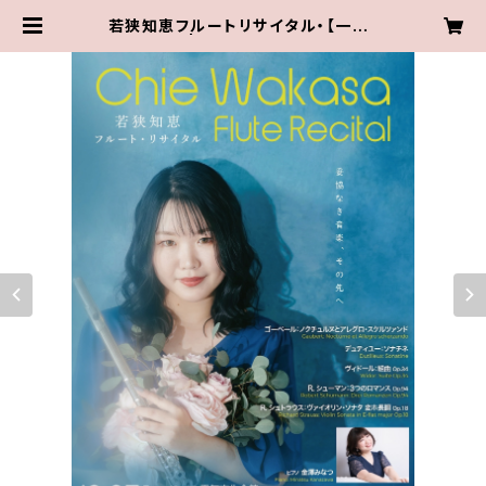
若狭知恵フルートリサイタル・【一般】
紙チケット | フルート奏者 若狭知恵